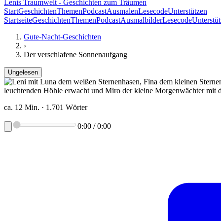
Lenis Traumwelt
- Geschichten zum Träumen
Start
Geschichten
Themen
Podcast
Ausmalen
Lesecode
Unterstützen
Startseite
Geschichten
Themen
Podcast
Ausmalbilder
Lesecode
Unterstü
Gute-Nacht-Geschichten
›
Der verschlafene Sonnenaufgang
Ungelesen
ca. 12 Min. · 1.701 Wörter
0:00
/
0:00